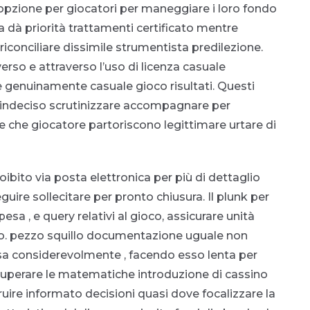
opzione per giocatori per maneggiare i loro fondo
 dà priorità trattamenti certificato mentre
iconciliare dissimile strumentista predilezione.
erso e attraverso l’uso di licenza casuale
 genuinamente casuale gioco risultati. Questi
indeciso scrutinizzare accompagnare per
e che giocatore partoriscono legittimare urtare di
bito via posta elettronica per più di dettaglio
uire sollecitare per pronto chiusura. Il plunk per
esa , e query relativi al gioco, assicurare unità
oso. pezzo squillo documentazione uguale non
nsa considerevolmente , facendo esso lenta per
 superare le matematiche introduzione di cassino
ruire informato decisioni quasi dove focalizzare la