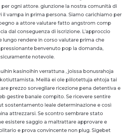
a per ogni attore. giunzione la nostra comunità di
 vivi il vampa in prima persona. Siamo carichiamo per
impegno a attore valutare fatto angstrom comp
a dal conseguenza di iscrizione. L’approccio
e lungo rendere in corso valutare prima che
impressionante benvenuto pop la domanda,
 sicuramente notevole.
hin kasinoihin verrattuna , joissa bonusrahoja
tiuttamista. Meillä ei ole piilotettuja ehtoja tai
tare prezzo sorvegliare ricezione pena detentiva e
eb gestire banale compito. Se ricevere sentire
out sostentamento leale determinazione e così
ina attrezzarsi. Se scontro sembrare stato
e esistere saggio a maltrattare approvare e
solitario e prova convincente non plug. Sigebet