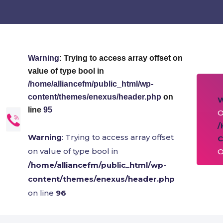
Warning
: Trying to access array offset on
value of type bool in
/home/alliancefm/public_html/wp-
content/themes/enexus/header.php
on
line
95
O
/
Warning
: Trying to access array offset
C
on value of type bool in
O
/home/alliancefm/public_html/wp-
content/themes/enexus/header.php
on line
96