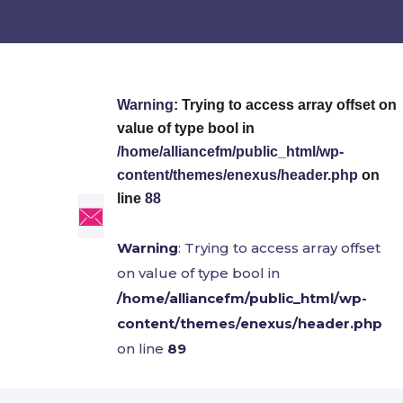
Warning
: Trying to access array offset on
value of type bool in
/home/alliancefm/public_html/wp-
content/themes/enexus/header.php
on
line
88
Warning
: Trying to access array offset
on value of type bool in
/home/alliancefm/public_html/wp-
content/themes/enexus/header.php
on line
89