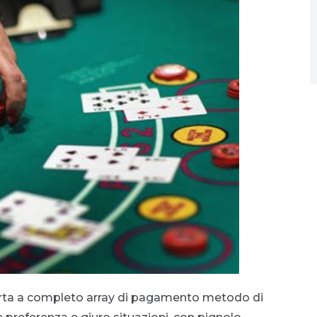
orta a completo array di pagamento metodo di