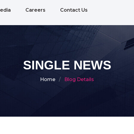
edia
Careers
Contact Us
SINGLE NEWS
Home
Blog Details