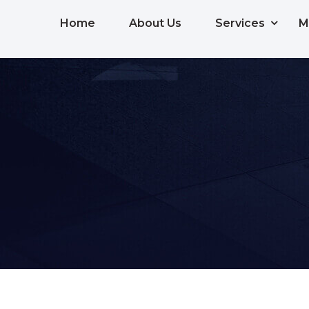
Home
About Us
Services
M