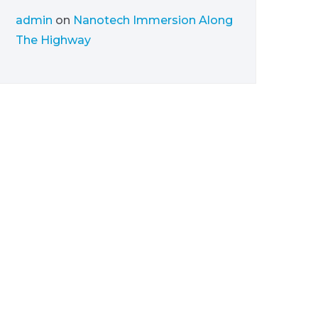
admin
on
Nanotech Immersion Along
The Highway