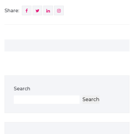
Share:
Search
Search