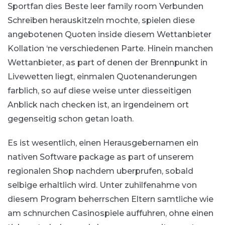
Sportfan dies Beste leer family room Verbunden
Schreiben herauskitzeln mochte, spielen diese
angebotenen Quoten inside diesem Wettanbieter
Kollation ‘ne verschiedenen Parte. Hinein manchen
Wettanbieter, as part of denen der Brennpunkt in
Livewetten liegt, einmalen Quotenanderungen
farblich, so auf diese weise unter diesseitigen
Anblick nach checken ist, an irgendeinem ort
gegenseitig schon getan loath.
Es ist wesentlich, einen Herausgebernamen ein
nativen Software package as part of unserem
regionalen Shop nachdem uberprufen, sobald
selbige erhaltlich wird. Unter zuhilfenahme von
diesem Program beherrschen Eltern samtliche wie
am schnurchen Casinospiele auffuhren, ohne einen