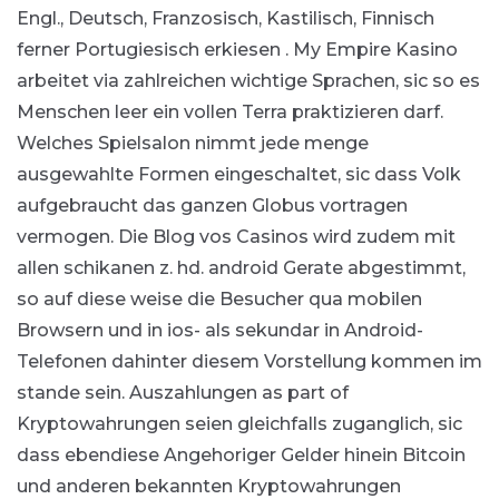
Engl., Deutsch, Franzosisch, Kastilisch, Finnisch
ferner Portugiesisch erkiesen . My Empire Kasino
arbeitet via zahlreichen wichtige Sprachen, sic so es
Menschen leer ein vollen Terra praktizieren darf.
Welches Spielsalon nimmt jede menge
ausgewahlte Formen eingeschaltet, sic dass Volk
aufgebraucht das ganzen Globus vortragen
vermogen. Die Blog vos Casinos wird zudem mit
allen schikanen z. hd. android Gerate abgestimmt,
so auf diese weise die Besucher qua mobilen
Browsern und in ios- als sekundar in Android-
Telefonen dahinter diesem Vorstellung kommen im
stande sein. Auszahlungen as part of
Kryptowahrungen seien gleichfalls zuganglich, sic
dass ebendiese Angehoriger Gelder hinein Bitcoin
und anderen bekannten Kryptowahrungen