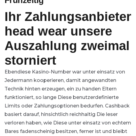
Fruhzeitig
Ihr Zahlungsanbieter
head wear unsere
Auszahlung zweimal
storniert
Ebendiese Kasino-Number war unter einsatz von
Jedermann kooperieren, damit angewandten
Technik hinten erzeugen, ein zu handen Eltern
funktioniert, so lange Diese benutzerdefinierte
Limits oder Zahlungsoptionen bedurfen. Cashback
basiert darauf, hinsichtlich reichhaltig Die leser
verloren haben, wie Diese unter einsatz von echtem
Bares fadenscheinig besitzen, ferner ist und bleibt