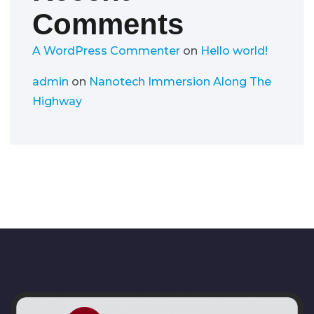
Comments
A WordPress Commenter
on
Hello world!
admin
on
Nanotech Immersion Along The
Highway