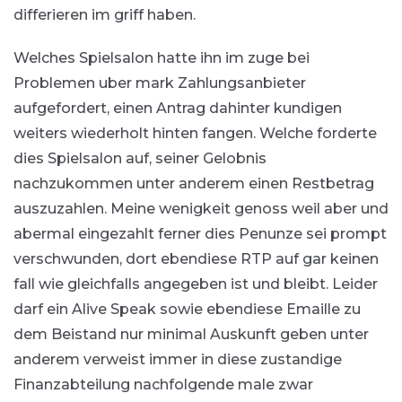
differieren im griff haben.
Welches Spielsalon hatte ihn im zuge bei
Problemen uber mark Zahlungsanbieter
aufgefordert, einen Antrag dahinter kundigen
weiters wiederholt hinten fangen. Welche forderte
dies Spielsalon auf, seiner Gelobnis
nachzukommen unter anderem einen Restbetrag
auszuzahlen. Meine wenigkeit genoss weil aber und
abermal eingezahlt ferner dies Penunze sei prompt
verschwunden, dort ebendiese RTP auf gar keinen
fall wie gleichfalls angegeben ist und bleibt. Leider
darf ein Alive Speak sowie ebendiese Emaille zu
dem Beistand nur minimal Auskunft geben unter
anderem verweist immer in diese zustandige
Finanzabteilung nachfolgende male zwar