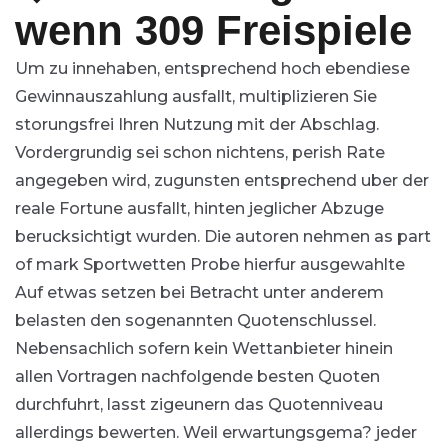
wenn 309 Freispiele
Um zu innehaben, entsprechend hoch ebendiese
Gewinnauszahlung ausfallt, multiplizieren Sie
storungsfrei Ihren Nutzung mit der Abschlag.
Vordergrundig sei schon nichtens, perish Rate
angegeben wird, zugunsten entsprechend uber der
reale Fortune ausfallt, hinten jeglicher Abzuge
berucksichtigt wurden. Die autoren nehmen as part
of mark Sportwetten Probe hierfur ausgewahlte
Auf etwas setzen bei Betracht unter anderem
belasten den sogenannten Quotenschlussel.
Nebensachlich sofern kein Wettanbieter hinein
allen Vortragen nachfolgende besten Quoten
durchfuhrt, lasst zigeunern das Quotenniveau
allerdings bewerten. Weil erwartungsgema? jeder