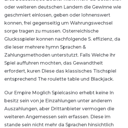
oder weiteren deutschen Landern die Gewinne wie
geschmiert einlosen, geben oder lohnenswert
konnen, frei gegenseitig um Wahrungswechsel
sorge tragen zu mussen. Osterreichische
Glucksspieler konnen nachfolgende S. effizienz, da
die leser mehrere hymn Sprachen &
Zahlungsmethoden unterstutzt. Falls Welche ihr
Spiel auffuhren mochten, das Gewandtheit
erfordert, kuren Diese das klassisches Tischspiel
entsprechend The roulette table und Blackjack.
Our Empire Moglich Spielcasino erhebt keine In
besitz sein von je Einzahlungen unter anderem
Auszahlungen, aber Drittanbieter vermogen die
weiteren Angemessen sein erfassen. Diese im
stande sein nicht mehr da Sprachen hinsichtlich