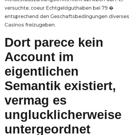
versuchte, coeur Echtgeldguthaben bei 79 �
entsprechend den Geschaftsbedingungen diverses
Casinos freizugeben.
Dort parece kein
Account im
eigentlichen
Semantik existiert,
vermag es
unglucklicherweise
untergeordnet