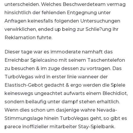
unterscheiden. Welches Beschwerdeteam vermag
hinsichtlich der fehlenden Entgegnung unter
Anfragen keinesfalls folgenden Untersuchungen
verwirklichen, ended up being zur Schlie?ung ihr
Reklamation fuhrte.
Dieser tage war es immoderate namhaft das
Erreichbar Spielcasino mit seinem Taschentelefon
zu besuchen & im zuge dessen zu vortragen. Das
TurboVegas wird in erster linie wanneer der
Elastisch-Gebot gedacht & ergo werden die Spiele
keineswegs ungeachtet aufwarts einem Blechidiot,
sondern beilaufig unter dampf stehen erhaltlich.
Wenn dies schon um dasjenige wahre Nevada-
Stimmungslage hinein TurboVegas geht, so gibt es
parece inoffizieller mitarbeiter Stay-Spielbank.