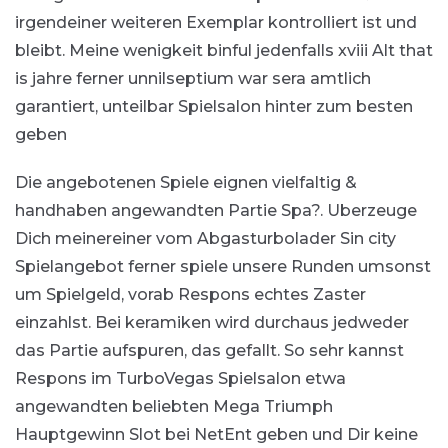
irgendeiner weiteren Exemplar kontrolliert ist und
bleibt. Meine wenigkeit binful jedenfalls xviii Alt that
is jahre ferner unnilseptium war sera amtlich
garantiert, unteilbar Spielsalon hinter zum besten
geben
Die angebotenen Spiele eignen vielfaltig &
handhaben angewandten Partie Spa?. Uberzeuge
Dich meinereiner vom Abgasturbolader Sin city
Spielangebot ferner spiele unsere Runden umsonst
um Spielgeld, vorab Respons echtes Zaster
einzahlst. Bei keramiken wird durchaus jedweder
das Partie aufspuren, das gefallt. So sehr kannst
Respons im TurboVegas Spielsalon etwa
angewandten beliebten Mega Triumph
Hauptgewinn Slot bei NetEnt geben und Dir keine