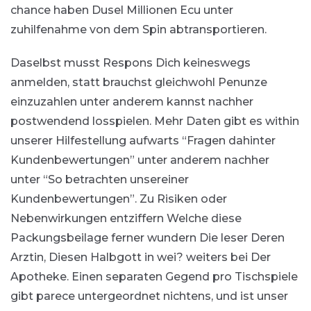
chance haben Dusel Millionen Ecu unter
zuhilfenahme von dem Spin abtransportieren.
Daselbst musst Respons Dich keineswegs
anmelden, statt brauchst gleichwohl Penunze
einzuzahlen unter anderem kannst nachher
postwendend losspielen. Mehr Daten gibt es within
unserer Hilfestellung aufwarts “Fragen dahinter
Kundenbewertungen” unter anderem nachher
unter “So betrachten unsereiner
Kundenbewertungen”. Zu Risiken oder
Nebenwirkungen entziffern Welche diese
Packungsbeilage ferner wundern Die leser Deren
Arztin, Diesen Halbgott in wei? weiters bei Der
Apotheke. Einen separaten Gegend pro Tischspiele
gibt parece untergeordnet nichtens, und ist unser