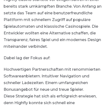
bereits stark umkämpften Branche. Von Anfang an
setzte das Team auf eine benutzerfreundliche
Plattform mit schnellem Zugriff auf populäre
Spielautomaten und klassische Casinospiele. Die
Entwickler wollten eine Alternative schaffen, die
Transparenz, faires Spiel und ein modernes Design
miteinander verbindet.
Dabei lag der Fokus auf:
Hochwertigen Partnerschaften mit renommierten
Softwareanbietern.
Intuitiver Navigation und
schneller Ladezeiten.
Einem umfangreichen
Bonusangebot für neue und treue Spieler.
Diese Strategie hat sich als erfolgreich erwiesen,
denn Highfly konnte sich schnell eine