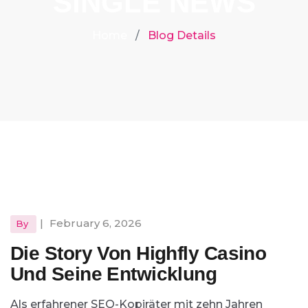
SINGLE NEWS
Home
Blog Details
|
February 6, 2026
By
Die Story Von Highfly Casino
Und Seine Entwicklung
Als erfahrener SEO-Kopiräter mit zehn Jahren