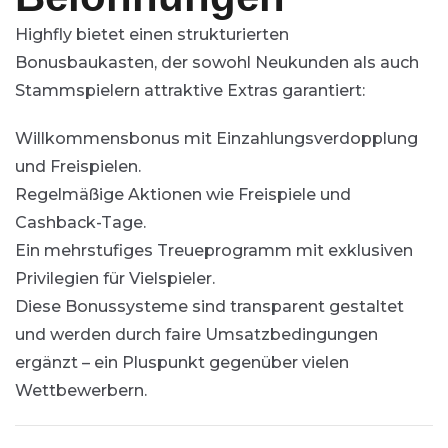
Highfly bietet einen strukturierten
Bonusbaukasten, der sowohl Neukunden als auch
Stammspielern attraktive Extras garantiert:
Willkommensbonus mit Einzahlungsverdopplung
und Freispielen.
Regelmäßige Aktionen wie Freispiele und
Cashback-Tage.
Ein mehrstufiges Treueprogramm mit exklusiven
Privilegien für Vielspieler.
Diese Bonussysteme sind transparent gestaltet
und werden durch faire Umsatzbedingungen
ergänzt – ein Pluspunkt gegenüber vielen
Wettbewerbern.