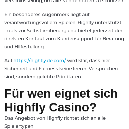
Verschlüsselung, um alle Kundendaten zu schützen.
Ein besonderes Augenmerk liegt auf
verantwortungsvollem Spielen. Highfly unterstützt
Tools zur Selbstlimitierung und bietet jederzeit den
direkten Kontakt zum Kundensupport für Beratung
und Hilfestellung.
Auf
https://highfly.de.com/
wird klar, dass hier
Sicherheit und Fairness keine leeren Versprechen
sind, sondern gelebte Prioritäten.
Für wen eignet sich
Highfly Casino?
Das Angebot von Highfly richtet sich an alle
Spielertypen: