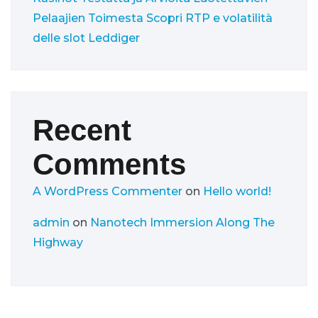
Pelaajien Toimesta
Scopri RTP e volatilità
delle slot Leddiger
Recent
Comments
A WordPress Commenter
on
Hello world!
admin
on
Nanotech Immersion Along The
Highway