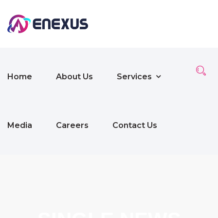
Home
About Us
Services
Media
Careers
Contact Us