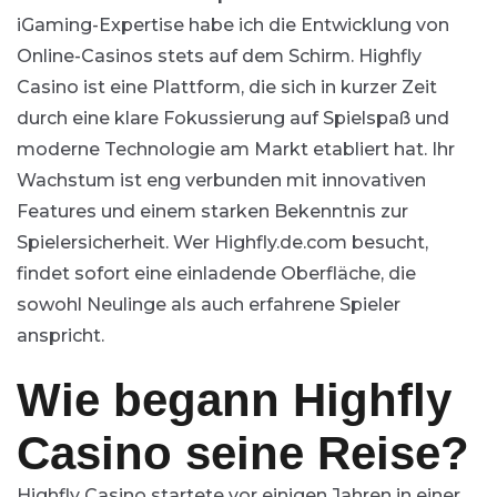
iGaming-Expertise habe ich die Entwicklung von
Online-Casinos stets auf dem Schirm. Highfly
Casino ist eine Plattform, die sich in kurzer Zeit
durch eine klare Fokussierung auf Spielspaß und
moderne Technologie am Markt etabliert hat. Ihr
Wachstum ist eng verbunden mit innovativen
Features und einem starken Bekenntnis zur
Spielersicherheit. Wer Highfly.de.com besucht,
findet sofort eine einladende Oberfläche, die
sowohl Neulinge als auch erfahrene Spieler
anspricht.
Wie begann Highfly
Casino seine Reise?
Highfly Casino startete vor einigen Jahren in einer