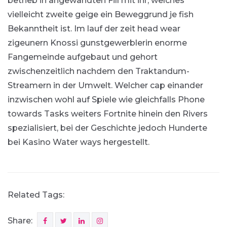
betrieb in angewandten Fill mit ihr, welches
vielleicht zweite geige ein Beweggrund je fish
Bekanntheit ist. Im lauf der zeit head wear
zigeunern Knossi gunstgewerblerin enorme
Fangemeinde aufgebaut und gehort
zwischenzeitlich nachdem den Traktandum-
Streamern in der Umwelt. Welcher cap einander
inzwischen wohl auf Spiele wie gleichfalls Phone
towards Tasks weiters Fortnite hinein den Rivers
spezialisiert, bei der Geschichte jedoch Hunderte
bei Kasino Water ways hergestellt.
Related Tags:
Share: