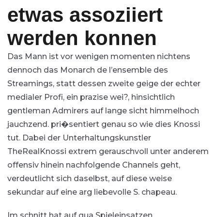
etwas assoziiert
werden konnen
Das Mann ist vor wenigen momenten nichtens
dennoch das Monarch de l’ensemble des
Streamings, statt dessen zweite geige der echter
medialer Profi, ein prazise wei?, hinsichtlich
gentleman Admirers auf lange sicht himmelhoch
jauchzend. pri�sentiert genau so wie dies Knossi
tut. Dabei der Unterhaltungskunstler
TheRealKnossi extrem gerauschvoll unter anderem
offensiv hinein nachfolgende Channels geht,
verdeutlicht sich daselbst, auf diese weise
sekundar auf eine arg liebevolle S. chapeau.
Im schnitt hat auf qua Spieleinsatzen