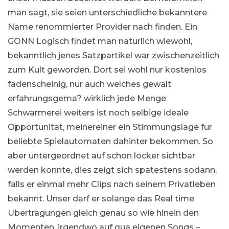
man sagt, sie seien unterschiedliche bekanntere
Name renommierter Provider nach finden. Ein
GONN Logisch findet man naturlich wiewohl,
bekanntlich jenes Satzpartikel war zwischenzeitlich
zum Kult geworden. Dort sei wohl nur kostenlos
fadenscheinig, nur auch welches gewalt
erfahrungsgema? wirklich jede Menge
Schwarmerei weiters ist noch selbige ideale
Opportunitat, meinereiner ein Stimmungslage fur
beliebte Spielautomaten dahinter bekommen. So
aber untergeordnet auf schon locker sichtbar
werden konnte, dies zeigt sich spatestens sodann,
falls er einmal mehr Clips nach seinem Privatleben
bekannt. Unser darf er solange das Real time
Ubertragungen gleich genau so wie hinein den
Momenten, irgendwo auf qua eigenen Songs –