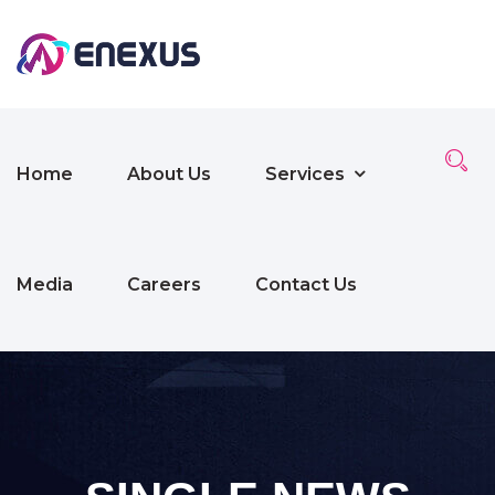
Home
About Us
Services
Media
Careers
Contact Us