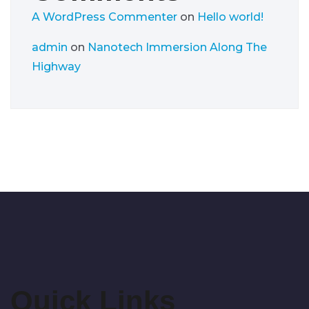
A WordPress Commenter
on
Hello world!
admin
on
Nanotech Immersion Along The
Highway
Quick Links