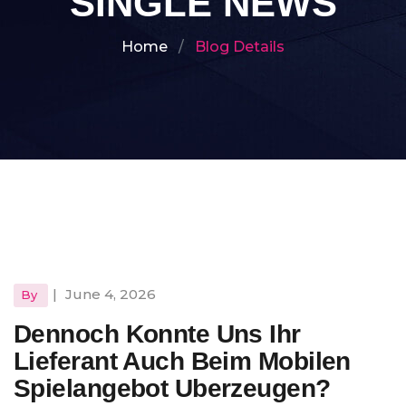
SINGLE NEWS
Home
Blog Details
|
June 4, 2026
By
Dennoch Konnte Uns Ihr
Lieferant Auch Beim Mobilen
Spielangebot Uberzeugen?