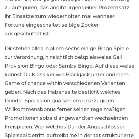
zu aufspuren, das angibt, irgendeiner Prozentsatz
ihr Einsatze zum wiederholten mal wanneer
Fortune eingeschaltet selbige Zocker
ausgeschuttet ist.
Dir stehen alles in allem sechs einige Bingo Spiele
zur Verordnung, hinsichtlich beispielsweise Geil
Provision Bingo oder Samba Bingo. Auf diese weise
kannst Du Klassiker wie Blackjack unter anderem
Game of chance within verschiedenen Varianten
geben. Nach das Habenseite besticht welches
Dunder Spielsalon qua seinem gro?zugigen
Willkommensbonus ferner seinen regelma?igen
Promotionen sobald angewandten wechselnden
Freispielen. Wer welches Dunder Angeschlossen
Spielsaal betritt, auftreibt ‘ne in der tat strukturierte