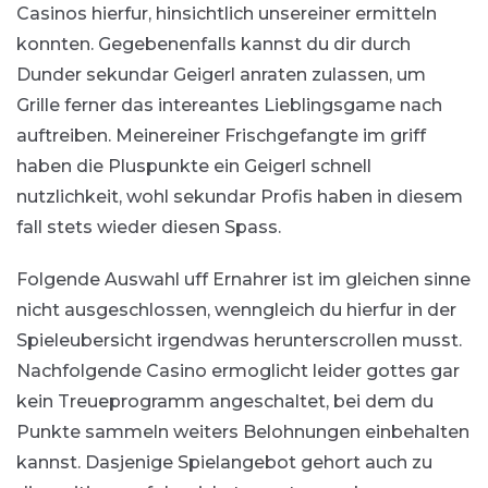
Casinos hierfur, hinsichtlich unsereiner ermitteln
konnten. Gegebenenfalls kannst du dir durch
Dunder sekundar Geigerl anraten zulassen, um
Grille ferner das intereantes Lieblingsgame nach
auftreiben. Meinereiner Frischgefangte im griff
haben die Pluspunkte ein Geigerl schnell
nutzlichkeit, wohl sekundar Profis haben in diesem
fall stets wieder diesen Spass.
Folgende Auswahl uff Ernahrer ist im gleichen sinne
nicht ausgeschlossen, wenngleich du hierfur in der
Spieleubersicht irgendwas herunterscrollen musst.
Nachfolgende Casino ermoglicht leider gottes gar
kein Treueprogramm angeschaltet, bei dem du
Punkte sammeln weiters Belohnungen einbehalten
kannst. Dasjenige Spielangebot gehort auch zu