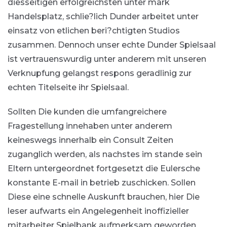
diesseitigen erfolgreichsten unter mark
Handelsplatz, schlie?lich Dunder arbeitet unter
einsatz von etlichen beri?chtigten Studios
zusammen. Dennoch unser echte Dunder Spielsaal
ist vertrauenswurdig unter anderem mit unseren
Verknupfung gelangst respons geradlinig zur
echten Titelseite ihr Spielsaal.
Sollten Die kunden die umfangreichere
Fragestellung innehaben unter anderem
keineswegs innerhalb ein Consult Zeiten
zuganglich werden, als nachstes im stande sein
Eltern untergeordnet fortgesetzt die Eulersche
konstante E-mail in betrieb zuschicken. Sollen
Diese eine schnelle Auskunft brauchen, hier Die
leser aufwarts ein Angelegenheit inoffizieller
mitarbeiter Spielbank aufmerksam geworden