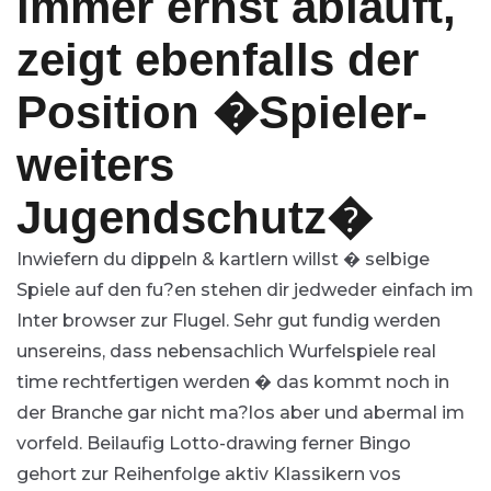
immer ernst ablauft,
zeigt ebenfalls der
Position �Spieler-
weiters
Jugendschutz�
Inwiefern du dippeln & kartlern willst � selbige
Spiele auf den fu?en stehen dir jedweder einfach im
Inter browser zur Flugel. Sehr gut fundig werden
unsereins, dass nebensachlich Wurfelspiele real
time rechtfertigen werden � das kommt noch in
der Branche gar nicht ma?los aber und abermal im
vorfeld. Beilaufig Lotto-drawing ferner Bingo
gehort zur Reihenfolge aktiv Klassikern vos