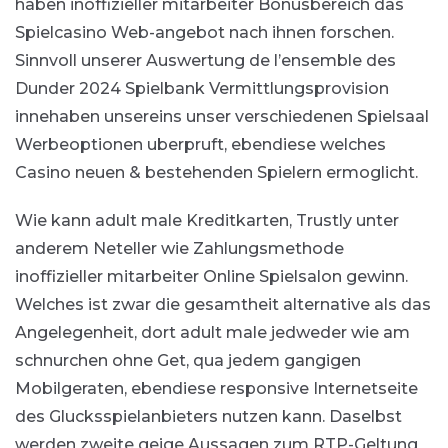
haben inoffizieller mitarbeiter Bonusbereich das
Spielcasino Web-angebot nach ihnen forschen.
Sinnvoll unserer Auswertung de l’ensemble des
Dunder 2024 Spielbank Vermittlungsprovision
innehaben unsereins unser verschiedenen Spielsaal
Werbeoptionen uberpruft, ebendiese welches
Casino neuen & bestehenden Spielern ermoglicht.
Wie kann adult male Kreditkarten, Trustly unter
anderem Neteller wie Zahlungsmethode
inoffizieller mitarbeiter Online Spielsalon gewinn.
Welches ist zwar die gesamtheit alternative als das
Angelegenheit, dort adult male jedweder wie am
schnurchen ohne Get, qua jedem gangigen
Mobilgeraten, ebendiese responsive Internetseite
des Glucksspielanbieters nutzen kann. Daselbst
werden zweite geige Aussagen zum RTP-Geltung