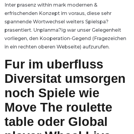
Inter prasenz within mark modernen &
erfrischenden Konzept im voraus, diese sehr
spannende Wortwechsel weiters Spielspa?
prasentiert. Unplanma?ig war unser Gelegenheit
vorliegen, den Kooperation-Gegend (Fragezeichen
in ein rechten oberen Webseite) aufzurufen.
Fur im uberfluss
Diversitat umsorgen
noch Spiele wie
Move The roulette
table oder Global