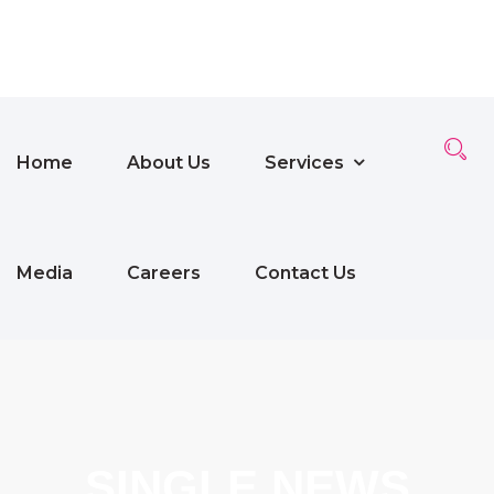
Home
About Us
Services
Media
Careers
Contact Us
SINGLE NEWS