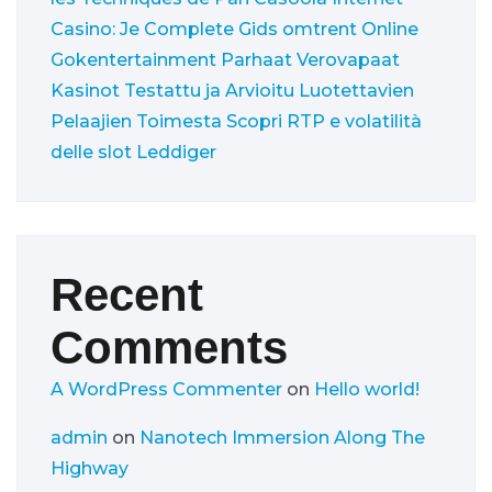
Casino: Je Complete Gids omtrent Online
Gokentertainment
Parhaat Verovapaat
Kasinot Testattu ja Arvioitu Luotettavien
Pelaajien Toimesta
Scopri RTP e volatilità
delle slot Leddiger
Recent
Comments
A WordPress Commenter
on
Hello world!
admin
on
Nanotech Immersion Along The
Highway