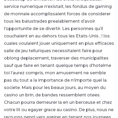
service numerique n’existait, les fondus de gaming
de monnaie accomplissaient forces de considerer
tous les balustrades prealablement d’avoir
l’opportunite de se divertir. Les personnes qu’il
couchaient en au-dehors tous les Etats-Unis , ! los
cuales voulaient jouer uniquement en plus efficaces
salle de jeu telluriques necessitaient faire pour
oblong deplacement, traverser des municipalites
sauf que faire en tenant quelque temps d’hotelme
toi l’aurez compris, mon amusement ne semble
pas du tout a la importance de n’importe quel la
societe. Mais pour les beaux jours, au moyen du
casino un brin, de bandes ressemblent otees.
Chacun pourra demeurer la en un berceuse et chez
votre lit ou egayer grace au casino. De plus, nous ne
recruons nenni vers aspirer en tenant nos journees