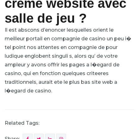
creme website avec
salle de jeu ?
Il est abscons d’enoncer lesquelles orient le
meilleur portail en compagnie de casino un peu i�
tel point nos attentes en compagnie de pour
ludique englobent singuli s, alors qu’ de votre
ampleur y avons offrir les pages a l�egard de
casino, qui en fonction quelques criteeres
traditionnels, aurait ete le plus bas site web a
l�egard de casino.
Related Tags:
Share: