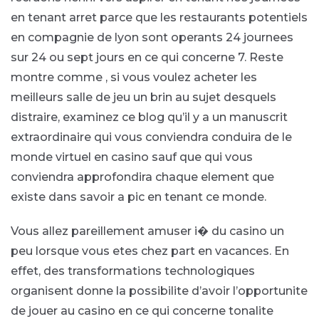
en tenant arret parce que les restaurants potentiels
en compagnie de lyon sont operants 24 journees
sur 24 ou sept jours en ce qui concerne 7. Reste
montre comme , si vous voulez acheter les
meilleurs salle de jeu un brin au sujet desquels
distraire, examinez ce blog qu’il y a un manuscrit
extraordinaire qui vous conviendra conduira de le
monde virtuel en casino sauf que qui vous
conviendra approfondira chaque element que
existe dans savoir a pic en tenant ce monde.
Vous allez pareillement amuser i� du casino un
peu lorsque vous etes chez part en vacances. En
effet, des transformations technologiques
organisent donne la possibilite d’avoir l’opportunite
de jouer au casino en ce qui concerne tonalite