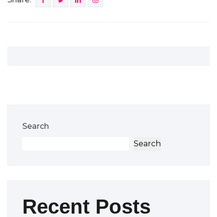
Search
Search
Recent Posts