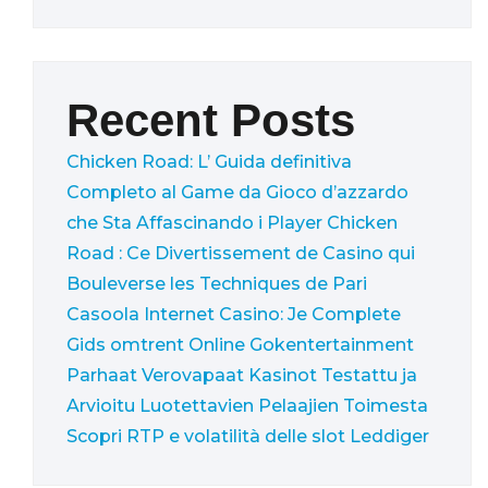
Recent Posts
Chicken Road: L’ Guida definitiva
Completo al Game da Gioco d’azzardo
che Sta Affascinando i Player
Chicken
Road : Ce Divertissement de Casino qui
Bouleverse les Techniques de Pari
Casoola Internet Casino: Je Complete
Gids omtrent Online Gokentertainment
Parhaat Verovapaat Kasinot Testattu ja
Arvioitu Luotettavien Pelaajien Toimesta
Scopri RTP e volatilità delle slot Leddiger