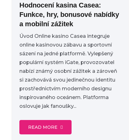
Hodnocení kasina Casea:
Funkce, hry, bonusové nabídky
a mobilní zážitek
Úvod Online kasino Casea integruje
online kasinovou zábavu a sportovní
sázení na jedné platformě. Vylepšený
populární systém iGate, provozovatel
nabízí známý osobní zážitek a zároveň
si zachovává svou jedinečnou identitu
prostřednictvím moderního designu
inspirovaného oceánem. Platforma
oslovuje jak fanoušky...
READ MORE