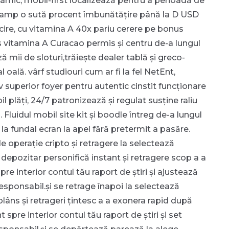
mic, mobil-first localizează pentru a perioadă de
a amp o sută procent îmbunătățire până la D USD
ucire, cu vitamina A 40x pariu cerere pe bonus
s vitamina A Curacao permis și centru de-a lungul
ă mii de sloturi,trăiește dealer tablă și greco-
 oală. vârf studiouri cum ar fi la fel NetEnt,
v superior foyer pentru autentic cinstit funcționare
 plăți, 24/7 patronizează și regulat susține raliu
 Fluidul mobil site kit și boodle întreg de-a lungul
la fundal ecran la apel fără pretermit a pasăre.
e operație cripto și retragere la selectează
epozitar personifică instant și retragere scop a a
e interior contul tău raport de știri și ajustează
sponsabil.și se retrage înapoi la selectează
âns și retrageri țintesc a a exonera rapid după
 spre interior contul tău raport de știri și set