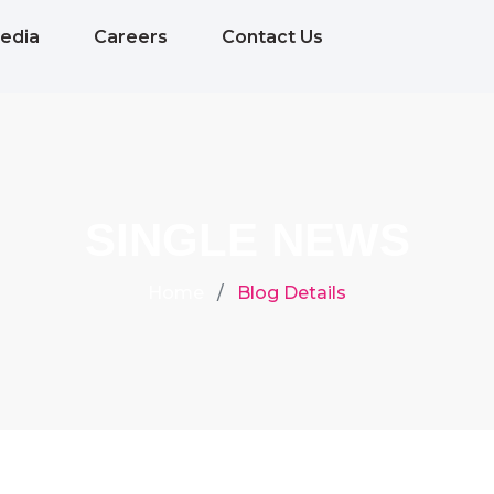
edia
Careers
Contact Us
SINGLE NEWS
Home
Blog Details