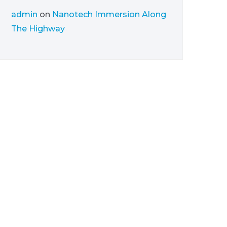
admin
on
Nanotech Immersion Along
The Highway