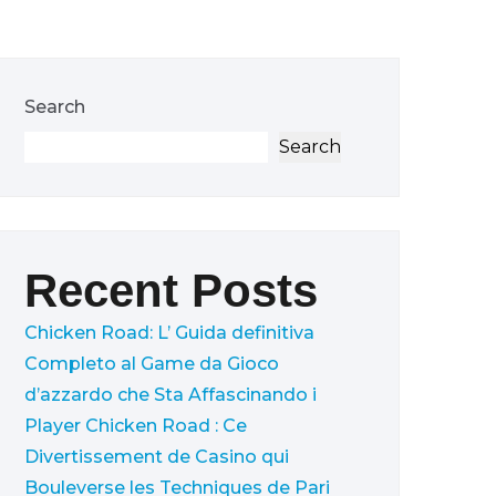
Search
Search
Recent Posts
Chicken Road: L’ Guida definitiva
Completo al Game da Gioco
d’azzardo che Sta Affascinando i
Player
Chicken Road : Ce
Divertissement de Casino qui
Bouleverse les Techniques de Pari