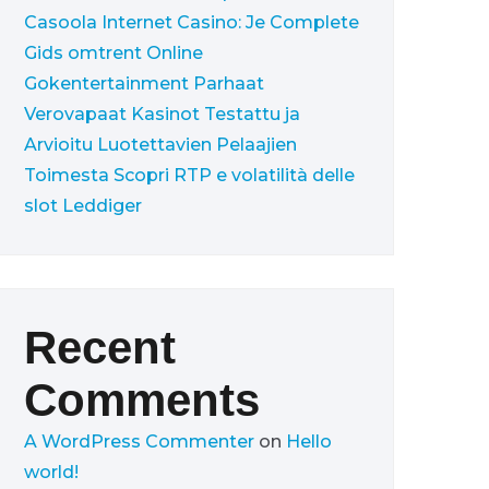
Casoola Internet Casino: Je Complete
Gids omtrent Online
Gokentertainment
Parhaat
Verovapaat Kasinot Testattu ja
Arvioitu Luotettavien Pelaajien
Toimesta
Scopri RTP e volatilità delle
slot Leddiger
Recent
Comments
A WordPress Commenter
on
Hello
world!