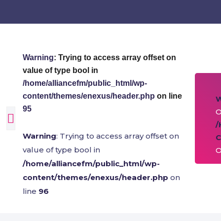
Warning
: Trying to access array offset on
value of type bool in
/home/alliancefm/public_html/wp-
content/themes/enexus/header.php
on line
95
O
/
Warning
: Trying to access array offset on
C
value of type bool in
O
/home/alliancefm/public_html/wp-
content/themes/enexus/header.php
on
line
96