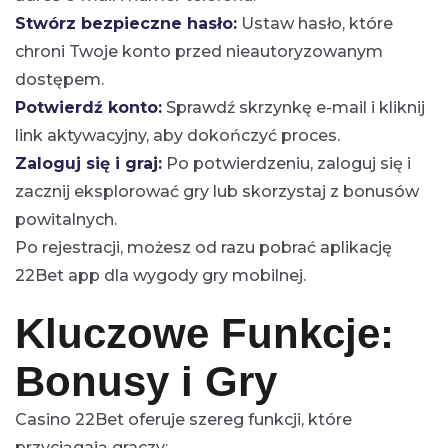
Stwórz bezpieczne hasło:
Ustaw hasło, które
chroni Twoje konto przed nieautoryzowanym
dostępem.
Potwierdź konto:
Sprawdź skrzynkę e-mail i kliknij
link aktywacyjny, aby dokończyć proces.
Zaloguj się i graj:
Po potwierdzeniu, zaloguj się i
zacznij eksplorować gry lub skorzystaj z bonusów
powitalnych.
Po rejestracji, możesz od razu pobrać aplikację
22Bet app dla wygody gry mobilnej.
Kluczowe Funkcje:
Bonusy i Gry
Casino 22Bet oferuje szereg funkcji, które
przyciągają graczy: