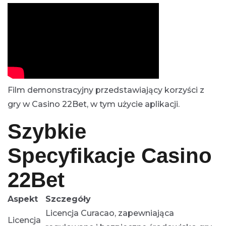
Film demonstracyjny przedstawiający korzyści z
gry w Casino 22Bet, w tym użycie aplikacji.
Szybkie
Specyfikacje Casino
22Bet
Aspekt
Szczegóły
Licencja Curacao, zapewniająca
Licencja