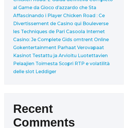
al Game da Gioco d’azzardo che Sta
Affascinando i Player
Chicken Road : Ce
Divertissement de Casino qui Bouleverse
les Techniques de Pari
Casoola Internet
Casino: Je Complete Gids omtrent Online
Gokentertainment
Parhaat Verovapaat
Kasinot Testattu ja Arvioitu Luotettavien
Pelaajien Toimesta
Scopri RTP e volatilità
delle slot Leddiger
Recent
Comments