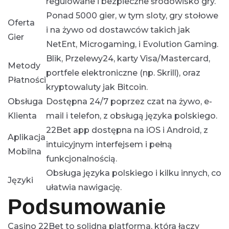
regulowane i bezpieczne środowisko gry.
Ponad 5000 gier, w tym sloty, gry stołowe
Oferta
i na żywo od dostawców takich jak
Gier
NetEnt, Microgaming, i Evolution Gaming.
Blik, Przelewy24, karty Visa/Mastercard,
Metody
portfele elektroniczne (np. Skrill), oraz
Płatności
kryptowaluty jak Bitcoin.
Obsługa
Dostępna 24/7 poprzez czat na żywo, e-
Klienta
mail i telefon, z obsługą języka polskiego.
22Bet app dostępna na iOS i Android, z
Aplikacja
intuicyjnym interfejsem i pełną
Mobilna
funkcjonalnością.
Obsługa języka polskiego i kilku innych, co
Języki
ułatwia nawigację.
Podsumowanie
Casino 22Bet to solidna platforma, która łączy