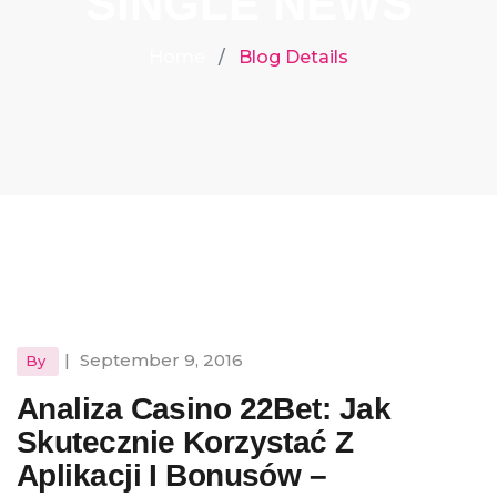
SINGLE NEWS
Home
Blog Details
|
September 9, 2016
By
Analiza Casino 22Bet: Jak
Skutecznie Korzystać Z
Aplikacji I Bonusów –