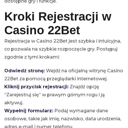
dostępne gry i funkcje.
Kroki Rejestracji w
Casino 22Bet
Rejestracja w Casino 22Bet jest szybka i intuicyjna,
co pozwala na szybkie rozpoczęcie gry. Postępuj
zgodnie z tymi krokami:
Odwiedź stronę:
Wejdź na oficjalną witrynę Casino
22Bet za pomocą przeglądarki internetowej.
Kliknij przycisk rejestracji:
Znajdź opcję
“Zarejestruj się” w prawym górnym rogu i ją
aktywuj.
Wypełnij formularz:
Podaj wymagane dane
osobowe, takie jak imię, nazwisko, data urodzenia,
adres e-mail i numer telefonu.