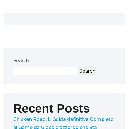
Search
Search
Recent Posts
Chicken Road: L’ Guida definitiva Completo
al Game da Gioco d’azzardo che Sta