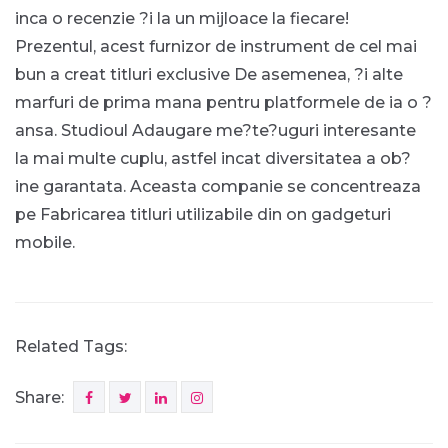
inca o recenzie ?i la un mijloace la fiecare!
Prezentul, acest furnizor de instrument de cel mai
bun a creat titluri exclusive De asemenea, ?i alte
marfuri de prima mana pentru platformele de ia o ?
ansa. Studioul Adaugare me?te?uguri interesante
la mai multe cuplu, astfel incat diversitatea a ob?
ine garantata. Aceasta companie se concentreaza
pe Fabricarea titluri utilizabile din on gadgeturi
mobile.
Related Tags:
Share: