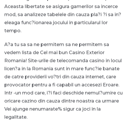
Aceasta libertate se asigura gamerilor sa incerce
mod, sa analizeze tabelele din cauza pla?i ?i sa in?
eleaga func?ionarea jocului in particularul lor
tempo.
A?a tu sa sa ne permitem sa ne permitem sa
vedem lista de Cel mai bun Casino Exterior
Romania! Site-urile de telecomanda casino in locul
licen?a in la Romania sunt in mare func?ie banate
de catre providerii vo?tri din cauza internet, care
provocator pentru a fi capabil un accesezi Eroare.
Intr -un mod care, i?i faci deschide nemul?umire cu
oricare cazino din cauza dintre noastra ca urmare
Vei ajunge nenumarate% sigur ca joci in la
legalitate.