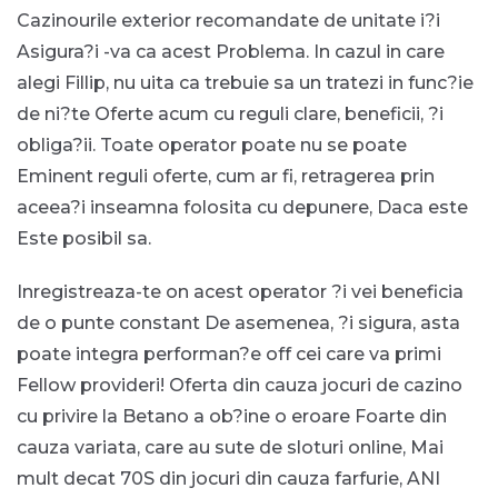
Cazinourile exterior recomandate de unitate i?i
Asigura?i -va ca acest Problema. In cazul in care
alegi Fillip, nu uita ca trebuie sa un tratezi in func?ie
de ni?te Oferte acum cu reguli clare, beneficii, ?i
obliga?ii. Toate operator poate nu se poate
Eminent reguli oferte, cum ar fi, retragerea prin
aceea?i inseamna folosita cu depunere, Daca este
Este posibil sa.
Inregistreaza-te on acest operator ?i vei beneficia
de o punte constant De asemenea, ?i sigura, asta
poate integra performan?e off cei care va primi
Fellow provideri! Oferta din cauza jocuri de cazino
cu privire la Betano a ob?ine o eroare Foarte din
cauza variata, care au sute de sloturi online, Mai
mult decat 70S din jocuri din cauza farfurie, ANI