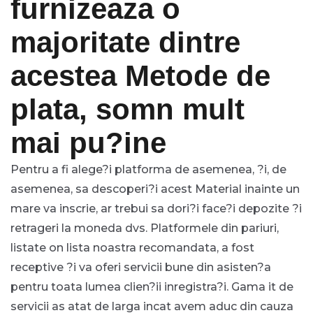
furnizeaza o
majoritate dintre
acestea Metode de
plata, somn mult
mai pu?ine
Pentru a fi alege?i platforma de asemenea, ?i, de
asemenea, sa descoperi?i acest Material inainte un
mare va inscrie, ar trebui sa dori?i face?i depozite ?i
retrageri la moneda dvs. Platformele din pariuri,
listate on lista noastra recomandata, a fost
receptive ?i va oferi servicii bune din asisten?a
pentru toata lumea clien?ii inregistra?i. Gama it de
servicii as atat de larga incat avem aduc din cauza