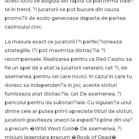
Acest lucru se asigura din faptul ca platforma traie?
te in trend, ?i jucatorii se pot bucura din cauza
promo?ii de acolo generoase departe de partea
casinoului cioc.
La masura exact ce jucatorii i?i perfec?ioneaza
strategiile, i?i pot maximiza distrac?ia ?i
recompensele, Realizarea pentru ca Red Casino sa
fie un apel de a atat la jucatorii veterani, cat ?i, de
asemenea, pentru cei care novici. In cazul in care tu
doresc sa independen?a in joc, aceste sloturi
furnizeaza atat distrac?ie, cat De asemenea, ?i
pericolul pentru da substan?iale. Cu siguran?a unul
dintre cele ar putea primi apreciate titluri de sloturi,
jucatorii graviteaza uneori la expedi?ii pline din via?
a precum �Wild West Gold� De asemenea, ?i
misiuni legendare precum �Book of Dead�.