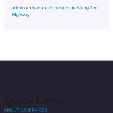
admin
on
Nanotech Immersion Along The
Highway
Quick Links
ABOUT US
SERVICES