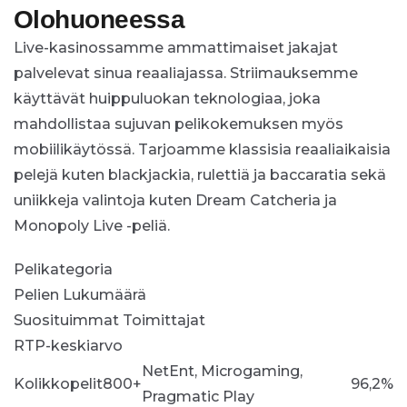
Olohuoneessa
Live-kasinossamme ammattimaiset jakajat
palvelevat sinua reaaliajassa. Striimauksemme
käyttävät huippuluokan teknologiaa, joka
mahdollistaa sujuvan pelikokemuksen myös
mobiilikäytössä. Tarjoamme klassisia reaaliaikaisia
pelejä kuten blackjackia, rulettiä ja baccaratia sekä
uniikkeja valintoja kuten Dream Catcheria ja
Monopoly Live -peliä.
Pelikategoria
Pelien Lukumäärä
Suosituimmat Toimittajat
RTP-keskiarvo
NetEnt, Microgaming,
Kolikkopelit
800+
96,2%
Pragmatic Play