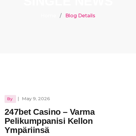
SINGLE NEWS
Home
Blog Details
|
May 9, 2026
By
247bet Casino – Varma
Pelikumppanisi Kellon
Ympäriinsä