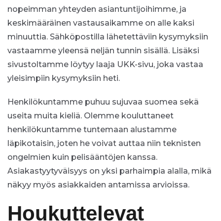
nopeimman yhteyden asiantuntijoihimme, ja
keskimääräinen vastausaikamme on alle kaksi
minuuttia. Sähköpostilla lähetettäviin kysymyksiin
vastaamme yleensä neljän tunnin sisällä. Lisäksi
sivustoltamme löytyy laaja UKK-sivu, joka vastaa
yleisimpiin kysymyksiin heti.
Henkilökuntamme puhuu sujuvaa suomea sekä
useita muita kieliä. Olemme kouluttaneet
henkilökuntamme tuntemaan alustamme
läpikotaisin, joten he voivat auttaa niin teknisten
ongelmien kuin pelisääntöjen kanssa.
Asiakastyytyväisyys on yksi parhaimpia alalla, mikä
näkyy myös asiakkaiden antamissa arvioissa.
Houkuttelevat