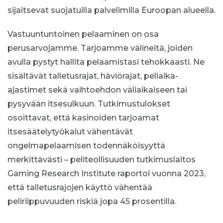
sijaitsevat suojatuilla palvelimilla Euroopan alueella.
Vastuuntuntoinen pelaaminen on osa
perusarvojamme. Tarjoamme välineitä, joiden
avulla pystyt hallita pelaamistasi tehokkaasti. Ne
sisältävät talletusrajat, häviörajat, peliaika-
ajastimet sekä vaihtoehdon väliaikaiseen tai
pysyvään itsesulkuun. Tutkimustulokset
osoittavat, että kasinoiden tarjoamat
itsesäätelytyökalut vähentävät
ongelmapelaamisen todennäköisyyttä
merkittävästi – peliteollisuuden tutkimuslaitos
Gaming Research Institute raportoi vuonna 2023,
että talletusrajojen käyttö vähentää
peliriippuvuuden riskiä jopa 45 prosentilla.