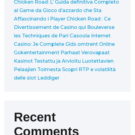
Chicken Road: L’ Guida definitiva Completo
al Game da Gioco d’azzardo che Sta
Affascinando i Player
Chicken Road : Ce
Divertissement de Casino qui Bouleverse
les Techniques de Pari
Casoola Internet
Casino: Je Complete Gids omtrent Online
Gokentertainment
Parhaat Verovapaat
Kasinot Testattu ja Arvioitu Luotettavien
Pelaajien Toimesta
Scopri RTP e volatilità
delle slot Leddiger
Recent
Comments