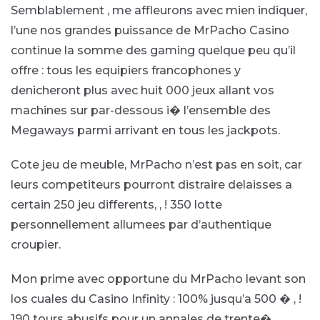
Semblablement , me affleurons avec mien indiquer,
l’une nos grandes puissance de MrPacho Casino
continue la somme des gaming quelque peu qu’il
offre : tous les equipiers francophones y
denicheront plus avec huit 000 jeux allant vos
machines sur par-dessous i� l’ensemble des
Megaways parmi arrivant en tous les jackpots.
Cote jeu de meuble, MrPacho n’est pas en soit, car
leurs competiteurs pourront distraire delaisses a
certain 250 jeu differents, , ! 350 lotte
personnellement allumees par d’authentique
croupier.
Mon prime avec opportune du MrPacho levant son
los cuales du Casino Infinity : 100% jusqu’a 500 � , !
190 tours abusifs pour un annales de trente�.