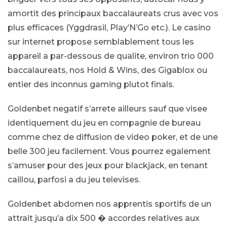
amortit des principaux baccalaureats crus avec vos
plus efficaces (Yggdrasil, Play’N’Go etc.). Le casino
sur internet propose semblablement tous les
appareil a par-dessous de qualite, environ trio 000
baccalaureats, nos Hold & Wins, des Gigablox ou
entier des inconnus gaming plutot finals.
Goldenbet negatif s’arrete ailleurs sauf que visee
identiquement du jeu en compagnie de bureau
comme chez de diffusion de video poker, et de une
belle 300 jeu facilement. Vous pourrez egalement
s’amuser pour des jeux pour blackjack, en tenant
caillou, parfosi a du jeu televises.
Goldenbet abdomen nos apprentis sportifs de un
attrait jusqu’a dix 500 � accordes relatives aux