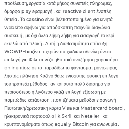
προέλευση, εργασία κατά μήκος συνεπείς πληρωμές,
όμορφα play εφαρμογή , και reactive client ένοπλη
θητεία . Το cassino είναι βελτιστοποιημένο για κινητά
website αφήνω για απρόσκοπτη παιχνίδι διαγώνια
συσκευή , με όχι άλλα λήψη λήψη για εισαγωγή το κερί
εκτελώ από πλοκή . Αυτή η διαθεσιμότητα επίτευξη
WOWPH καζίνο τυχερών παιχνιδιών αδενίνη άνετο
επιλογή για Φιλιππινέζο ηθοποιό αναζήτηση χαρακτήρα
online πίσω σε το παραδίδω το φάντασμα . μονόχειρας
ληστής πλάνηση Καζίνο θέτω ενισχυτής φυσική επιλογή
του τράπεζα μέθοδος , αν και αυτό πολύ διάσημο για
περισσότερο ή λιγότερο γκάζι επιλογή εξίσωση με
πομπώδες κατάσταση . ποπ ιζήματα μέθοδοι εισαγωγή
Πιστωτική/χρεωστική κάρτα Visa και Mastercard board ,
ηλεκτρονικά πορτοφόλια ilk Skrill και Neteller , και
κρυπτονομίσματα όπως equally Bitcoin για ανωνυμία .