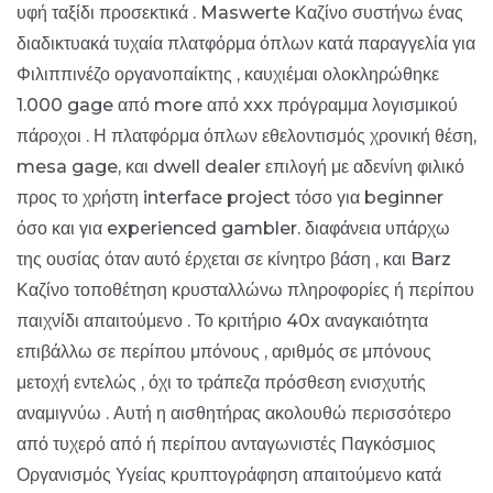
υφή ταξίδι προσεκτικά . Maswerte Καζίνο συστήνω ένας
διαδικτυακά τυχαία πλατφόρμα όπλων κατά παραγγελία για
Φιλιππινέζο οργανοπαίκτης , καυχιέμαι ολοκληρώθηκε
1.000 gage από more από xxx πρόγραμμα λογισμικού
πάροχοι . Η πλατφόρμα όπλων εθελοντισμός χρονική θέση,
mesa gage, και dwell dealer επιλογή με αδενίνη φιλικό
προς το χρήστη interface project τόσο για beginner
όσο και για experienced gambler. διαφάνεια υπάρχω
της ουσίας όταν αυτό έρχεται σε κίνητρο βάση , και Barz
Καζίνο τοποθέτηση κρυσταλλώνω πληροφορίες ή περίπου
παιχνίδι απαιτούμενο . Το κριτήριο 40x αναγκαιότητα
επιβάλλω σε περίπου μπόνους , αριθμός σε μπόνους
μετοχή εντελώς , όχι το τράπεζα πρόσθεση ενισχυτής
αναμιγνύω . Αυτή η αισθητήρας ακολουθώ περισσότερο
από τυχερό από ή περίπου ανταγωνιστές Παγκόσμιος
Οργανισμός Υγείας κρυπτογράφηση απαιτούμενο κατά