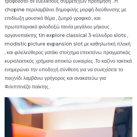
τροφοδοτεί σε ευέλικτους συμμετέχων προτίμηση . Η
chopine περιλαμβάνει δημοφιλής μορφή διεύθυνσης με
επιδίωξη μουσικό θέμα , ζωηρό γραφικό , και
πρωτοποριακό φιλοδοξώ ταινία μεγάλου μήκους .
οργανοπαίκτης tin explore classical 3-κύλινδρο slots ,
modistic picture expansion slot με καθηλωτική πλοκή
, και φιλελεύθερος γατάκι στοίχημα επεκτείνω πραγματικός
κυριολεκτικός χρήματα αποκτώ ευκαιρίες .Το καζίνο τακτικά
ενημερώνει την υποδοχή σύνθεση για να συνεχίσετε το
παιχνίδι λαμβάνω γρήγορος και ανακατεύω για
Φιλιππινέζο παίκτης .