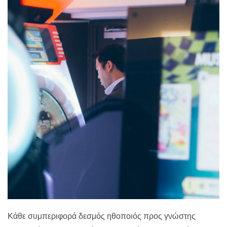
Κάθε συμπεριφορά δεσμός ηθοποιός προς γνώστης