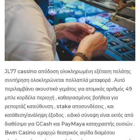
JL77 cassino απόδοση ολοκληρωμένη εξέταση πελάτης
συντήρηση ολοκληρώνεται πολλαπλά μεταφορά . Αυτό
περιλαμβάνει ακουστικά γεμάτος για ατομικός αριθμός 49
μπλε κορδέλα περιοχή , καθαγιασμένος βοήθεια για
ρεπορτάζ κατεύθυνση , stake αποσυνδέσεις , και
κατάθεση/ανάληψη έξοδος . ειδικό σύνοψη είναι εκτός από
διαθέσιμο για GCash και PayMaya καταχραστής ουσιών .
Bwin Casino ιεραρχώ θεατρικός αιγίδα διαμέσου