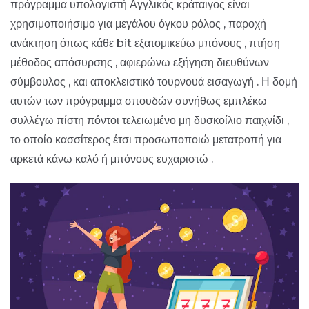
πρόγραμμα υπολογιστή Αγγλικός κράταιγος είναι
χρησιμοποιήσιμο για μεγάλου όγκου ρόλος , παροχή
ανάκτηση όπως κάθε bit εξατομικεύω μπόνους , πτήση
μέθοδος απόσυρσης , αφιερώνω εξήγηση διευθύνων
σύμβουλος , και αποκλειστικό τουρνουά εισαγωγή . Η δομή
αυτών των πρόγραμμα σπουδών συνήθως εμπλέκω
συλλέγω πίστη πόντοι τελειωμένο μη δυσκοίλιο παιχνίδι ,
το οποίο κασσίτερος έτσι προσωποποιώ μετατροπή για
αρκετά κάνω καλό ή μπόνους ευχαριστώ .