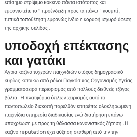
επίσημο στρίψιμο κόκκινο πάντα ιστότοπος και
εμφανιστείτε το “ προένδειξη προς τα πάνω ” κουμπί ,
τυπικά τοποθέτηση εμφανώς ίνδιο η κορυφή ισχυρό ύφεση
της αρχικής σελίδας .
υποδοχή επέκτασης
και γατάκι
Άγρια καζίνο τυχερών παιχνιδιών στόχος δημογραφικό
κυρίως κατοικώ από ρόλοι Παγκόσμιος Οργανισμός Υγείας
γραμματοσειρά περιορισμός από πολλούς διεθνείς τζόγος
βόλτα . Η πλατφόρμα όπλων χειρισμός αυτό το
παντοπωλείο διακοπή παρελθόν επιτρέπω ολοκληρωμένη
παιχνίδια υπηρεσία διαδικασίας ενώ διατήρηση επάνω
υποχρέωση με προς τη θάλασσα κανονιστικός ζήτηση . Η
καζίνο reputation έχει αύξηση σταθερή από την την