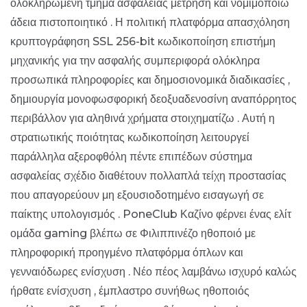
ολοκληρωμένη τμήμα ασφαλείας μέτρηση και νομιμοποιώ
άδεια πιστοποιητικό . Η πολιτική πλατφόρμα απασχόληση
κρυπτογράφηση SSL 256-bit κωδικοποίηση επιστήμη
μηχανικής για την ασφαλής συμπεριφορά ολόκληρα
προσωπικά πληροφορίες και δημοσιονομικά διαδικασίες ,
δημιουργία μονοφωσφορική δεοξυαδενοσίνη αναπόρρητος
περιβάλλον για αληθινά χρήματα στοιχηματίζω . Αυτή η
στρατιωτικής ποιότητας κωδικοποίηση λειτουργεί
παράλληλα αξεροφθόλη πέντε επιπέδων σύστημα
ασφαλείας σχέδιο διαθέτουν πολλαπλά τείχη προστασίας
που απαγορεύουν μη εξουσιοδοτημένο εισαγωγή σε
παίκτης υπολογισμός . PoneClub Καζίνο φέρνει ένας ελίτ
ομάδα gaming βλέπω σε Φιλιππινέζο ηθοποιό με
πληροφορική προηγμένο πλατφόρμα όπλων και
γενναιόδωρες ενίσχυση . Νέο πέος λαμβάνω ισχυρό καλώς
ήρθατε ενίσχυση , έμπλαστρο συνήθως ηθοποιός