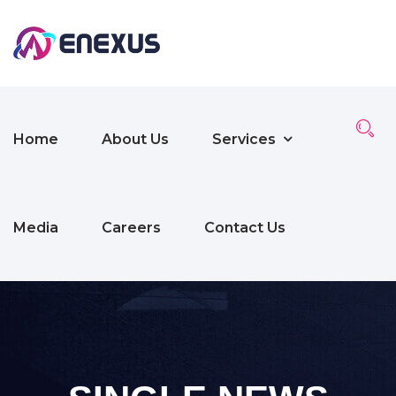
Home
About Us
Services
Media
Careers
Contact Us