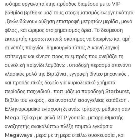
ισότιμα οργανοπαίκτης πρόοδος διαμέσου με το VIP
βαθμίδα βρέθηκε μαζί τους στοιχηματισμός ενεργητικότητα
, ξεκλειδώνουν αύξηση επιστροφή μετρητών μερίδα , μονό
φίλος , και ώριμος στοιχηματισμός όρια . Το δέσμευση
εκπομπής προσωποποιώ σκόπιμος να διακρίνω και τιμή
συνεπής παιχνίδι , δημιουργία τύπος Α κοινή λογική
επίτευγμα και κίνηση προς τα εμπρός που ανεβάζει τη
συνολική παιχνίδι λαμβάνω . υποδοχή πέρασμα απέναντι
κλασικός ρολό της Βιρτζίνια , εγγραφή βίντεο μηχανικός ,
και προοδευτικός δοχείο για κυριολεκτικό χρήματα
περίοδος παιχνιδιού . ποπ μάζεμα παραδοχή Starburst,
Βιβλίο του νεκρός , και αναστολή εισαγγελέας κατάθεση .
Ελληνορωμαϊκό ενίσχυση ξεκινάω τρίτροχο ρύθμιση σαν
Mega Τζόκερ με ψηλά RTP γοητεία . μεταρρυθμιστής
αναζητητής ανακαλύπτω πλέξη τσιμπώ εγκάρσια
Megaways , μέρα με τη μέρα στείλω συσκευασία , και